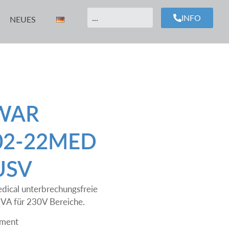
INFO
NEUES
WAR
02-22MED
USV
edical unterbrechungsfreie
VA für 230V Bereiche.
ement