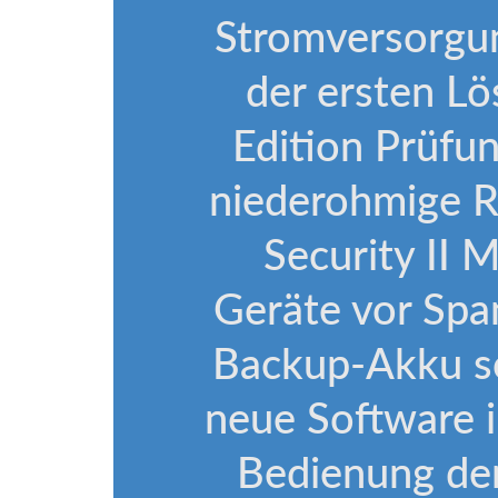
Stromversorgun
der ersten Lö
Edition Prüfu
niederohmige R
Security II 
Geräte vor Spa
Backup-Akku so
neue Software i
Bedienung der